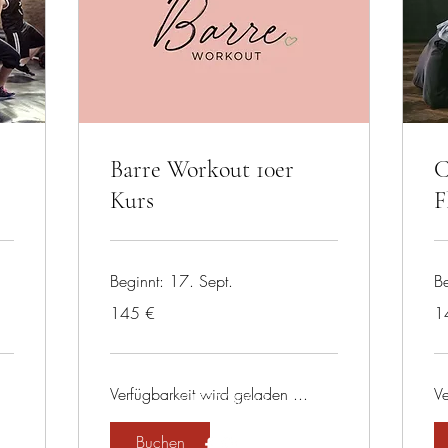
Barre Workout 10er
C
Kurs
F
Beginnt: 17. Sept.
Be
145
14
145 €
1
Euro
Eu
Verfügbarkeit wird geladen ...
Ve
01734780648
Buchen