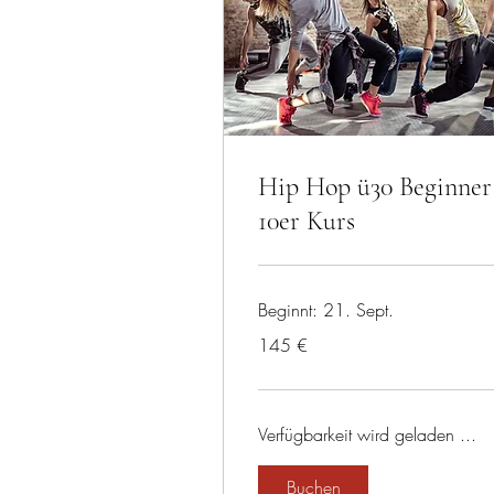
Hip Hop ü30 Beginner
10er Kurs
Beginnt: 21. Sept.
145
145 €
Euro
Verfügbarkeit wird geladen ...
Buchen