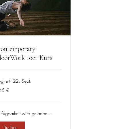
ontemporary
loorWork 10er Kurs
ginnt: 22. Sept.
5
45 €
ro
rfügbarkeit wird geladen ...
Buchen