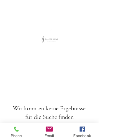
Wir konnten keine Ergebnisse
für die Suche finden
Bitte Kontakt aufnehmen oder unsere
anderen Services durchstöbern.
Phone
Email
Facebook